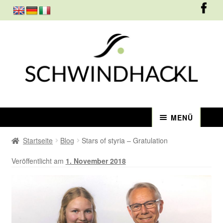
Zur
Zum
Navigation
Inhalt
springen
springen
MENÜ
TRÜFFELMANUFAKTUR
Startseite
Blog
Stars of styria – Gratulation
Veröffentlicht am
1. November 2018
DAS EIS
KONDITOREI/BÄCKEREI
KONTAKT