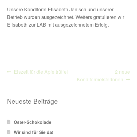
Unsere Konditorin Elisabeth Janisch und unserer
Betrieb wurden ausgezeichnet. Weiters gratulieren wir
Elisabeth zur LAB mit ausgezeichnetem Erfolg.
Beitragsnavigation
Vorheriger
Nächster
Eiszeit für die Apfeltrüffel
2 neue
Beitrag:
Beitrag:
Konditormeisterinnen
Neueste Beiträge
Oster-Schokolade
Wir sind für Sie da!